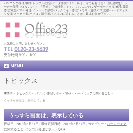
パソコンの修理/故障/トラブル/設定/データ修復/LAN工事は、何でもお任せ！ 当社修理は、メ
ーカー修理ではないので、「迅速」「低料金」です。 パソコンのマザーボード交換/修理/電源
修理/液晶パネル修理/インバータ修理/バックライト修理/メモリー交換/CPU交換/ハードディス
ク交換/メーカー製/パソコン販売等パソコンに関することは、是非お任せ下さい。
お気軽にお問い合わせください.
TEL
0120-23-5639
受付時間 9:00 - 18:00
MENU
トピックス
HOME
»
トピックス
»
パソコン修理サポートQ&A
»
ハードウェアに関すること
»
うっすら画面は、表示している
うっすら画面は、表示している
投稿日 : 2012年8月31日
最終更新日時 : 2012年8月31日
カテゴリー :
ハードウェア
に関すること
,
パソコン修理サポートQ&A