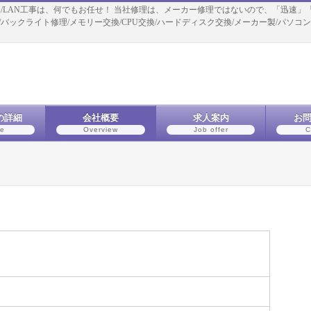
修復/LAN工事は、何でもお任せ！ 当社修理は、メーカー修理ではないので、「迅速」
理/バックライト修理/メモリー交換/CPU交換/ハードディスク交換/メーカー製/パソ
の詳細
会社概要
求人案内
お
ce
Overview
Job offer
C