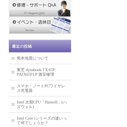
最近の投稿
熊本地震について
東芝 dynabook TX/65F
PATX65FLP 激安修理
スマホ・ノートPCワイヤレ
ス充電器
Intel 次期CPU「Haswell」(ハ
ズウェル)
Intel Core iシリーズの違いっ
て何でしょうか？