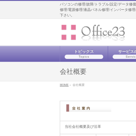
パソコンの修理/故障/トラブル/設定/データ
修理/電源修理/液晶パネル修理/インバータ修
下さい。
トピックス
サービス
Topics
Servi
会社概要
HOME
»
会社概要
当社会社概要及び沿革